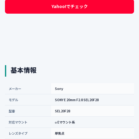
Yahoo!でチェック
基本情報
メーカー
Sony
モデル
SONY E 20mm F2.8 SEL20F28
型番
SEL20F28
対応マウント
α Eマウント系
レンズタイプ
単焦点