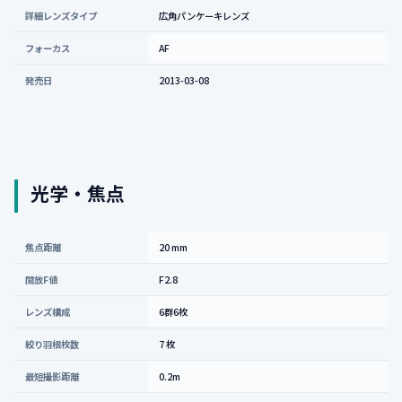
詳細レンズタイプ
広角パンケーキレンズ
フォーカス
AF
発売日
2013-03-08
光学・焦点
焦点距離
20 mm
開放F値
F2.8
レンズ構成
6群6枚
絞り羽根枚数
7 枚
最短撮影距離
0.2m