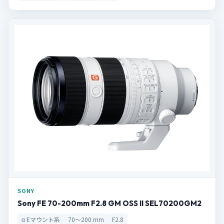
SONY
Sony FE 70-200mm F2.8 GM OSS II SEL70200GM2
α Eマウント系
70～200 mm
F2.8