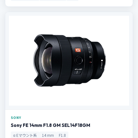
SONY
Sony FE 14mm F1.8 GM SEL14F18GM
α Eマウント系
14 mm
F1.8