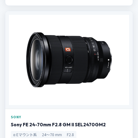
SONY
Sony FE 24-70mm F2.8 GM II SEL2470GM2
α Eマウント系
24〜70 mm
F2.8