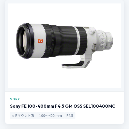
SONY
Sony FE 100-400mm F4.5 GM OSS SEL100400MC
α Eマウント系
100〜400 mm
F4.5