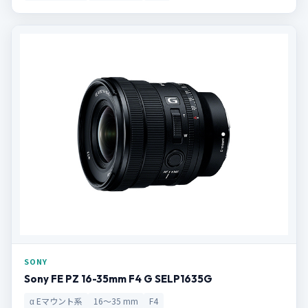
SONY
Sony FE PZ 16-35mm F4 G SELP1635G
α Eマウント系
16～35 mm
F4