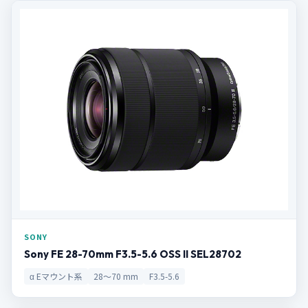
SONY
Sony FE 28-70mm F3.5-5.6 OSS II SEL28702
α Eマウント系
28〜70 mm
F3.5-5.6