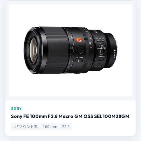
SONY
Sony FE 100mm F2.8 Macro GM OSS SEL100M28GM
α Eマウント系
100 mm
F2.8