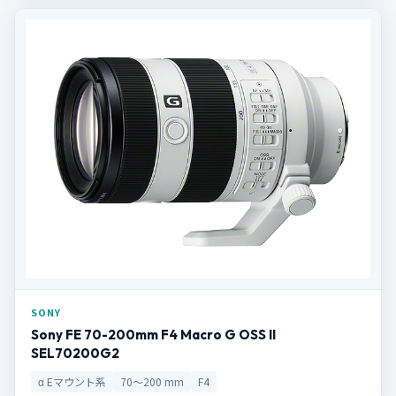
SONY
Sony FE 70-200mm F4 Macro G OSS II
SEL70200G2
α Eマウント系
70～200 mm
F4