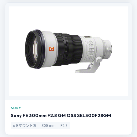
SONY
Sony FE 300mm F2.8 GM OSS SEL300F28GM
α Eマウント系
300 mm
F2.8