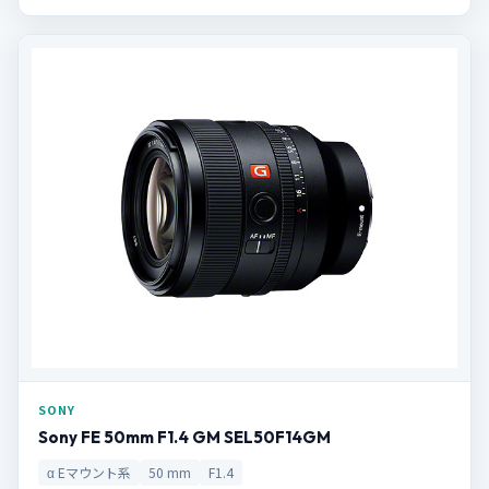
SONY
Sony FE 50mm F1.4 GM SEL50F14GM
α Eマウント系
50 mm
F1.4