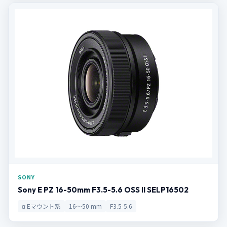
SONY
Sony E PZ 16-50mm F3.5-5.6 OSS II SELP16502
α Eマウント系
16〜50 mm
F3.5-5.6