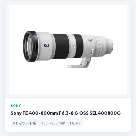
SONY
Sony FE 400-800mm F6.3-8 G OSS SEL400800G
α Eマウント系
400～800 mm
F6.3-8