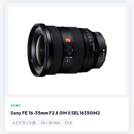
SONY
Sony FE 16-35mm F2.8 GM II SEL1635GM2
α Eマウント系
16～35 mm
F2.8