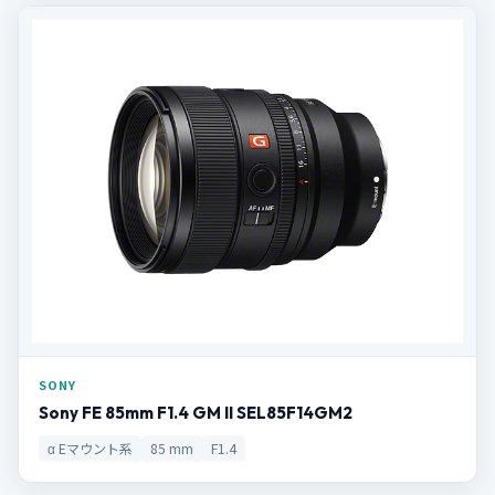
SONY
Sony FE 85mm F1.4 GM II SEL85F14GM2
α Eマウント系
85 mm
F1.4