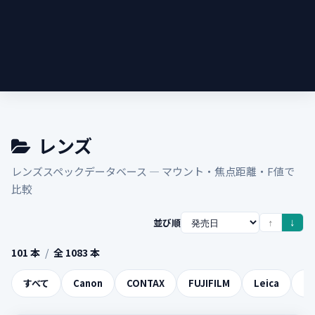
レンズ
レンズスペックデータベース — マウント・焦点距離・F値で
比較
並び順
↑
↓
101 本
/
全 1083 本
すべて
Canon
CONTAX
FUJIFILM
Leica
MI