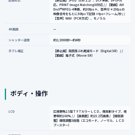
記録形式
【静止画】JPEG（Exif 2.2）、DCF準拠、DPOF対
応、PRINT Image MatchingIII対応 / / 【動画】AVI
DivX®MPEG-4準拠、約30fps＊、音声付 ＊25fpsの
映像信号をもとに30fpsで記録 ※fps=フレーム/秒 / /
【音声】WAV（PCM方式）、モノラル
4K動画
—
シャッター速度
約1/2000秒～約4秒
手ブレ補正
【静止画】高感度ぶれ軽減モード（Digital SR） / /
【動画】電子式（Movie SR）
ボディ・操作
LCD
広視野角2.5型ＴＦTカラーＬＣＤ、微反射タイプ、視
野率約100% / / 【画素数】約23.2万画素 / 【輝度調
整】輝度調整3段階（エコモード、ノーマル、ＬＣＤ
ブースター）