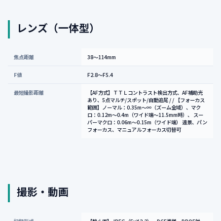
レンズ（一体型）
焦点距離
38～114mm
F値
F2.8～F5.4
最短撮影距離
【AF方式】ＴＴＬコントラスト検出方式、AF補助光
あり、5点マルチ/スポット/自動追尾 / / 【フォーカス
範囲】ノーマル：0.35m～∞（ズーム全域）、マク
ロ：0.12m～0.4m（ワイド端～11.5mm時）、 スー
パーマクロ：0.06m～0.15m（ワイド端） 遠景、パン
フォーカス、マニュアルフォーカス切替可
撮影・動画