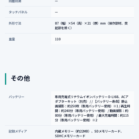
防塵防滴
—
タッチパネル
—
外形寸法
87（幅）×54（高）×21（厚）mm（操作部材、突
起部を除く）
重量
110
その他
バッテリー
専用充電式リチウムイオンバッテリー D-LI68、ACア
ダプターキット（別売） / / 【バッテリー寿命】静止
画撮影：約250枚（専用バッテリー使用）※1 / 再生時
間：約240分（専用バッテリー使用） / 動画撮影：約
80分（専用バッテリー使用） / 最大充電時間：約115
分（専用バッテリー使用）※2
記録メディア
内蔵メモリー（約22MB）、SDメモリーカード、
SDHCメモリーカード