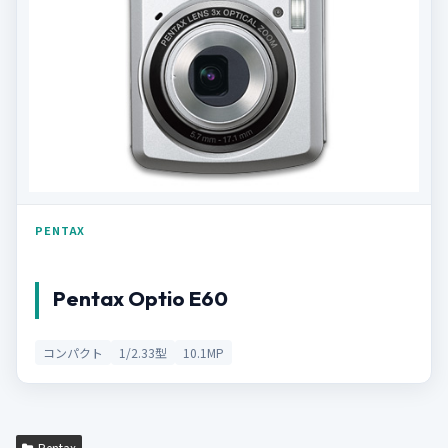
PENTAX
Pentax Optio E60
コンパクト
1/2.33型
10.1MP
Pentax