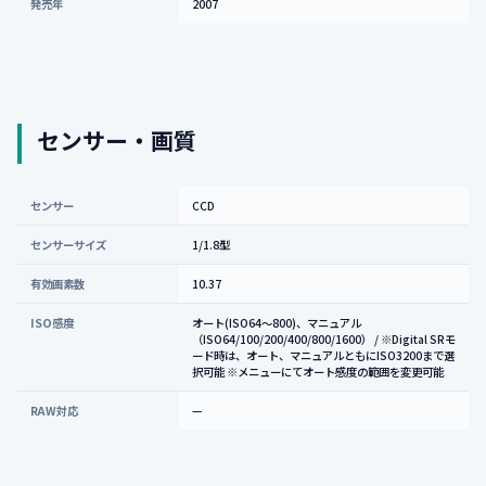
発売年
2007
センサー・画質
センサー
CCD
センサーサイズ
1/1.8型
有効画素数
10.37
ISO感度
オート(ISO64～800)、マニュアル
（ISO64/100/200/400/800/1600） / ※Digital SRモ
ード時は、オート、マニュアルともにISO3200まで選
択可能 ※メニューにてオート感度の範囲を変更可能
RAW対応
—