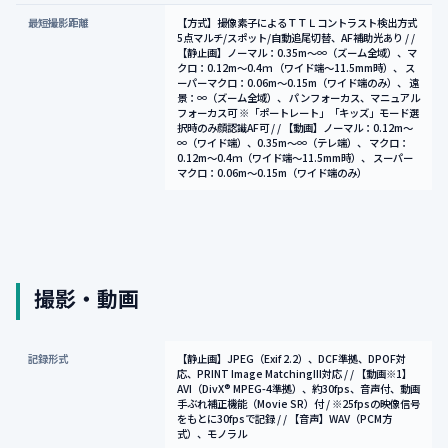
最短撮影距離
【方式】撮像素子によるＴＴＬコントラスト検出方式
5点マルチ/スポット/自動追尾切替、AF補助光あり / /
【静止画】ノーマル：0.35m～∞（ズーム全域）、マ
クロ：0.12m～0.4ｍ （ワイド端～11.5mm時）、 ス
ーパーマクロ：0.06m～0.15m（ワイド端のみ）、 遠
景：∞（ズーム全域）、 パンフォーカス、マニュアル
フォーカス可 ※「ポートレート」「キッズ」モード選
択時のみ顔認識AF可 / / 【動画】ノーマル：0.12m～
∞（ワイド端）、0.35m～∞（テレ端）、 マクロ：
0.12m～0.4ｍ（ワイド端～11.5mm時）、 スーパー
マクロ：0.06m～0.15m（ワイド端のみ）
撮影・動画
記録形式
【静止画】JPEG（Exif 2.2）、DCF準拠、DPOF対
応、PRINT Image MatchingIII対応 / / 【動画※1】
AVI（DivX® MPEG-4準拠）、約30fps、音声付、動画
手ぶれ補正機能（Movie SR）付 / ※25fpsの映像信号
をもとに30fpsで記録 / / 【音声】WAV（PCM方
式）、モノラル