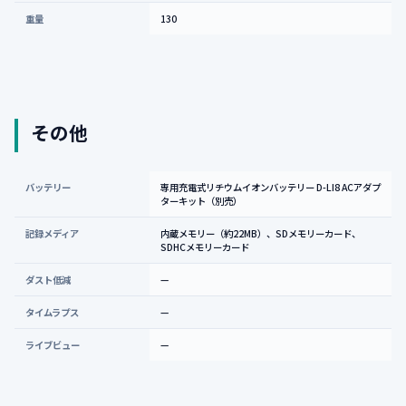
重量
130
その他
バッテリー
専用充電式リチウムイオンバッテリー D-LI8 ACアダプ
ターキット（別売）
記録メディア
内蔵メモリー（約22MB）、SDメモリーカード、
SDHCメモリーカード
ダスト低減
—
タイムラプス
—
ライブビュー
—