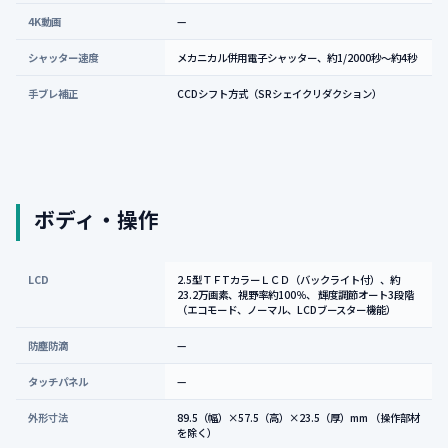
4K動画
—
シャッター速度
メカニカル併用電子シャッター、約1/2000秒～約4秒
手ブレ補正
CCDシフト方式（SRシェイクリダクション）
ボディ・操作
LCD
2.5型ＴＦTカラーＬＣＤ（バックライト付）、約
23.2万画素、視野率約100％、 輝度調節オート3段階
（エコモード、ノーマル、LCDブースター機能）
防塵防滴
—
タッチパネル
—
外形寸法
89.5（幅）×57.5（高）×23.5（厚）mm （操作部材
を除く）