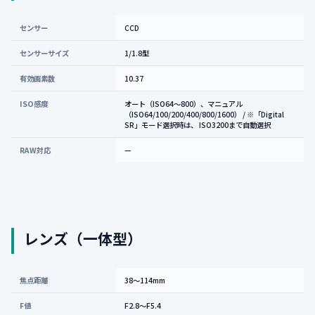
センサー
CCD
センサーサイズ
1/1.8型
有効画素数
10.37
ISO感度
オート（ISO64～800）、マニュアル
（ISO64/100/200/400/800/1600） / ※「Digital
SR」モード選択時は、 ISO3200まで自動選択
RAW対応
—
レンズ（一体型）
焦点距離
38～114mm
F値
F2.8～F5.4