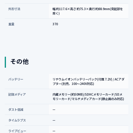
外形寸法
幅 約117.6×高さ 約75.3×奥行 約88.9mm(突起部を
除く)
重量
370
その他
バッテリー
リチウムイオンバッテリーパック(付属 7.2V) / ACアダ
プター(別売、100～240V対応)
記録メディア
内蔵メモリー(約50MB)/SDHCメモリーカード/SDメ
モリーカード/マルチメディアカード(静止画のみ対応)
ダスト低減
—
タイムラプス
—
ライブビュー
—