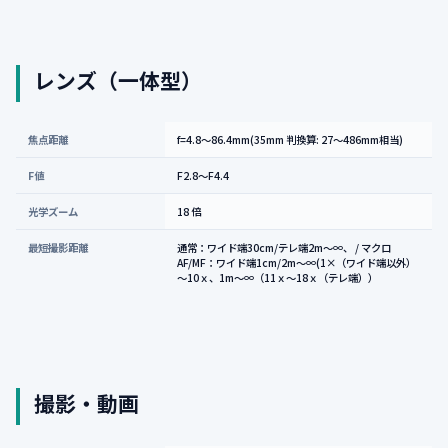
レンズ（一体型）
焦点距離
f=4.8～86.4mm(35mm 判換算: 27～486mm相当)
F値
F2.8～F4.4
光学ズーム
18 倍
最短撮影距離
通常：ワイド端30cm/テレ端2m～∞、 / マクロ
AF/MF：ワイド端1cm/2m～∞(1×（ワイド端以外）
～10ｘ、1m～∞（11ｘ～18ｘ（テレ端））
撮影・動画