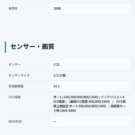
発売年
2008
センサー・画質
センサー
CCD
センサーサイズ
1/2.33型
有効画素数
10.1
ISO感度
オート/100/200/400/800/1600/ / インテリジェント
ISO感度 / （最高ISO感度 400/800/1600） / （ISO感
度上限設定 オート200/400/800/1600） / 高感度モー
ド時 1600-6400
RAW対応
—