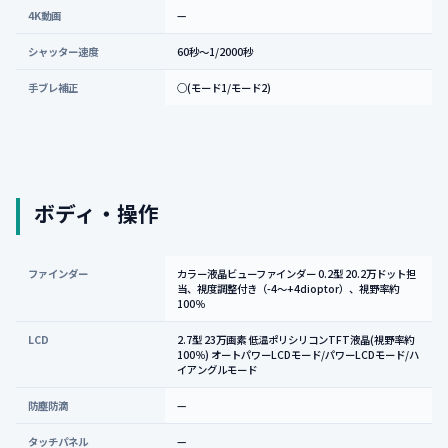
4K動画
—
シャッター速度
60秒～1/2000秒
手ブレ補正
○(モード1/モード2)
ボディ・操作
ファインダー
カラー液晶ビューファインダー 0.2型 20.2万ドット担
当、視度調整付き（-4～+4dioptor）、視野率約
100％
LCD
2.7型 23万画素 低温ポリシリコンTFT液晶(視野率約
100％) オートパワーLCDモード/パワーLCDモード/ハ
イアングルモード
防塵防滴
—
タッチパネル
—