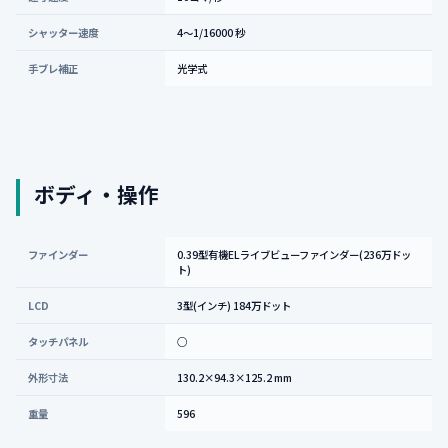
シャッター速度
4〜1/16000 秒
手ブレ補正
光学式
ボディ・操作
ファインダー
0.39型有機ELライブビューファインダー(236万ドッ
ト)
LCD
3型(インチ) 184万ドット
タッチパネル
○
外形寸法
130.2×94.3×125.2 mm
重量
596