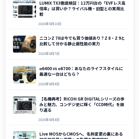
LUMIX TX3徹底検証：12万円台の「EVFレス高
倍率」は買いか？ライバル機・旧型との実用比
較
2026年8月10日
ニコンZ 7IIは今でも買う価値あり？Z 8・Z 9と
比較して分かる静止画性能の実力
2026年8月7日
α6400 vs α6700：あなたのライフスタイルに
最適な一台はどちら？
2026年8月4日
【名機再考】RICOH GR DIGITALシリーズの歩
みと魅力。コンデジ史に輝く「CCD時代」を振
り返る
2026年8月4日
Live MOSからCMOSへ。名称変更の裏にある