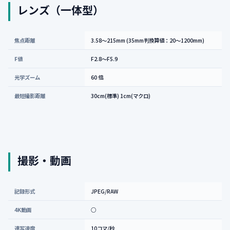
レンズ（一体型）
焦点距離
3.58〜215mm (35mm判換算値：20〜1200mm)
F値
F2.8〜F5.9
光学ズーム
60 倍
最短撮影距離
30cm(標準) 1cm(マクロ)
撮影・動画
記録形式
JPEG/RAW
4K動画
○
連写速度
10コマ/秒