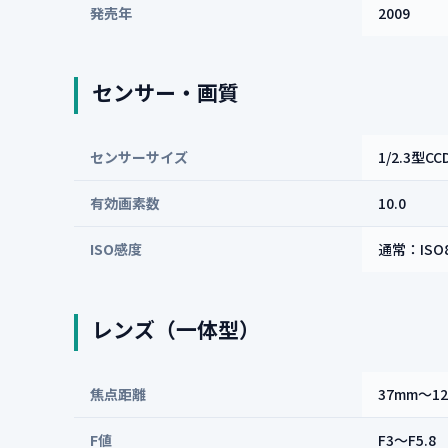
発売年
2009
センサー・画質
センサーサイズ
1/2.3型CC
有効画素数
10.0
ISO感度
通常：ISO8
レンズ（一体型）
焦点距離
37mm〜1
F値
F3〜F5.8