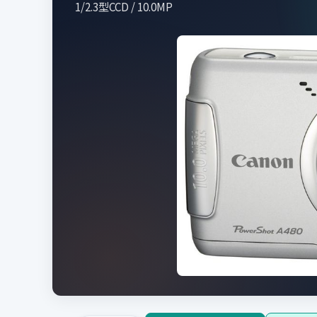
1/2.3型CCD / 10.0MP