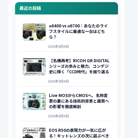
最近の投稿
α6400 vs α6700：あなたのライ
フスタイルに最適な一台はどち
ら？
2026年8月4日
【名機再考】RICOH GR DIGITAL
シリーズの歩みと魅力。コンデジ
史に輝く「CCD時代」を振り返る
2026年8月4日
Live MOSからCMOSへ。名称変
更の裏にある技術的背景と画質へ
の影響を徹底解剖
2026年8月4日
EOS R50の表現力が一気に広が
る！キットレンズの次に選ぶべき