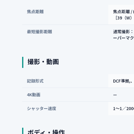
焦点距離
焦点距離 / 
［39（W）
最短撮影距離
通常撮影：4
ーパーマク
撮影・動画
記録形式
DCF準拠,、
4K動画
—
シャッター速度
1～1／2
ボディ・操作