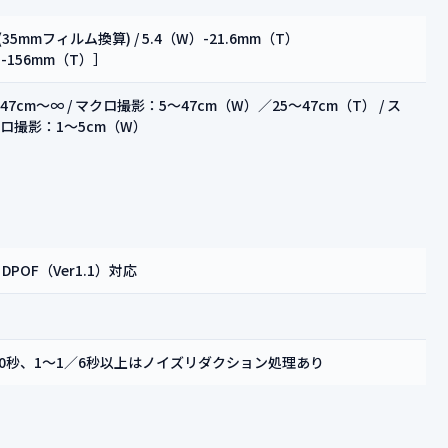
(35mmフィルム換算) / 5.4（W）-21.6mm（T）
-156mm（T）］
7cm～∞ / マクロ撮影：5～47cm（W）／25～47cm（T） / ス
ロ撮影：1～5cm（W）
DPOF（Ver1.1）対応
000秒、1～1／6秒以上はノイズリダクション処理あり