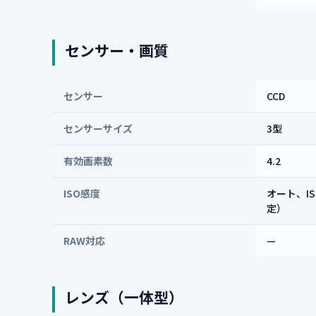
センサー・画質
センサー
CCD
センサーサイズ
3型
有効画素数
4.2
ISO感度
オート、I
定）
RAW対応
—
レンズ（一体型）