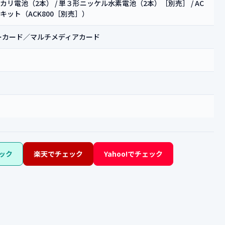
カリ電池（2本） / 単３形ニッケル水素電池（2本）［別売］ / AC
キット（ACK800［別売］）
ーカード／マルチメディアカード
ック
楽天でチェック
Yahoo!でチェック