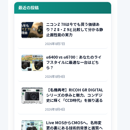
最近の投稿
ニコンZ 7IIは今でも買う価値あ
り？Z 8・Z 9と比較して分かる静
止画性能の実力
2026年8月7日
α6400 vs α6700：あなたのライ
フスタイルに最適な一台はどち
ら？
2026年8月4日
【名機再考】RICOH GR DIGITAL
シリーズの歩みと魅力。コンデジ
史に輝く「CCD時代」を振り返る
2026年8月4日
Live MOSからCMOSへ。名称変
更の裏にある技術的背景と画質へ