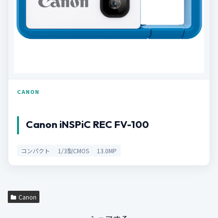
CANON
Canon iNSPiC REC FV-100
コンパクト
1/3型CMOS
13.0MP
Canon