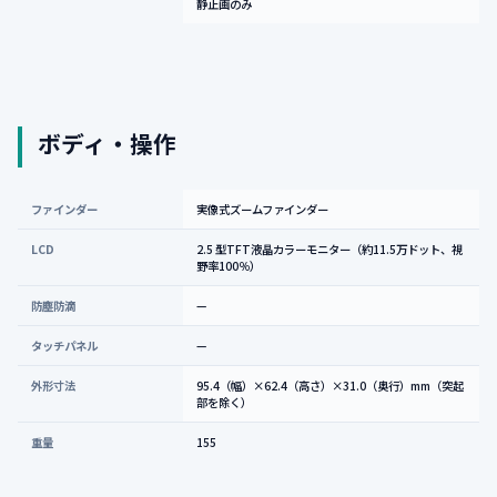
静止画のみ
ボディ・操作
ファインダー
実像式ズームファインダー
LCD
2.5 型TFT液晶カラーモニター（約11.5万ドット、視
野率100％）
防塵防滴
—
タッチパネル
—
外形寸法
95.4（幅）×62.4（高さ）×31.0（奥行）mm（突起
部を除く）
重量
155