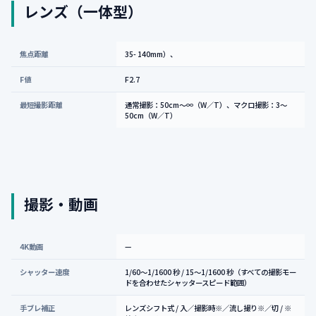
レンズ（一体型）
焦点距離
35- 140mm）、
F値
F2.7
最短撮影距離
通常撮影：50cm～∞（W／T）、マクロ撮影：3～
50cm（W／T）
撮影・動画
4K動画
—
シャッター速度
1/60～1/1600 秒 / 15～1/1600 秒（すべての撮影モー
ドを合わせたシャッタースピード範囲）
手ブレ補正
レンズシフト式 / 入／撮影時※／流し撮り※／切 / ※