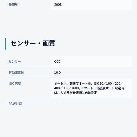
発売年
2008
センサー・画質
センサー
CCD
有効画素数
10.0
ISO感度
オート※、高感度オート※、ISO80／100／200／
400／800／1600 / ※オート、高感度オート設定時
は、カメラが最適値に自動設定
RAW対応
—