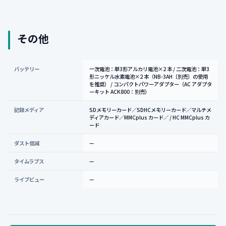
その他
バッテリー
一次電池：単3形アルカリ電池×2 本 / 二次電池：単3
形ニッケル水素電池×2 本（NB-3AH〔別売〕の使用
を推奨） / コンパクトパワーアダプター（AC アダプタ
ーキット ACK800：別売）
記録メディア
SDメモリーカード／SDHCメモリーカード／マルチメ
ディアカード／MMCplus カード／ / HC MMCplus カ
ード
ダスト低減
—
タイムラプス
—
ライブビュー
—