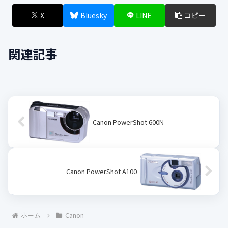
X
Bluesky
LINE
コピー
関連記事
Canon PowerShot 600N
Canon PowerShot A100
ホーム
Canon