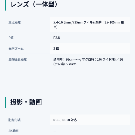
レンズ（一体型）
焦点距離
5.4-16.2mm / (35mmフィルム換算：35-105mm 相
当)
F値
F2.8
光学ズーム
3 倍
最短撮影距離
通常時：76cm～∞ / マクロ時：16 (ワイド端) ／26
(テレ端) ～76cm
撮影・動画
記録形式
DCF、DPOF対応
4K動画
—