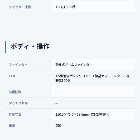
シャッター速度
1～1/1,500秒
ボディ・操作
ファインダー
実像式ズームファインダー
LCD
1.5型低温ポリシリコンTFT液晶カラーモニター、視
野率100％
防塵防滴
—
タッチパネル
—
外形寸法
110.3×71.0×37.6mm (突起部を除く)
重量
250