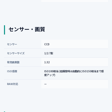
センサー・画質
センサー
CCD
センサーサイズ
1/2.7型
有効画素数
1.32
ISO感度
ISO100相当 (低輝度時は自動的にISO150相当まで感
度アップ)
RAW対応
—