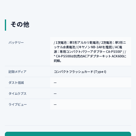
その他
バッテリー
/ 1次電池：単3形アルカリ乾電池 / 2次電池：単3形ニ
ッケル水素電池 / (キヤノン NB-1AHを推奨) / AC電
源：専用コンパクトパワーアダプター CA-PS500* / /
* CA-PS500は別売のACアダプターキット ACK600に
同梱。
記録メディア
コンパクトフラッシュカード (Type I)
ダスト低減
—
タイムラプス
—
ライブビュー
—