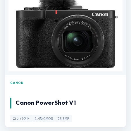
CANON
Canon PowerShot V1
コンパクト
1.4型CMOS
23.9MP