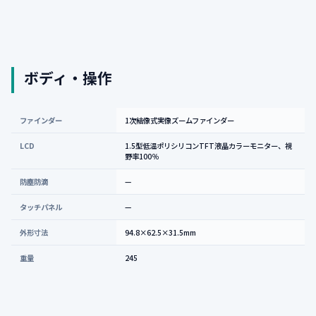
ボディ・操作
ファインダー
1次結像式実像ズームファインダー
LCD
1.5型低温ポリシリコンTFT液晶カラーモニター、視
野率100％
防塵防滴
—
タッチパネル
—
外形寸法
94.8×62.5×31.5mm
重量
245