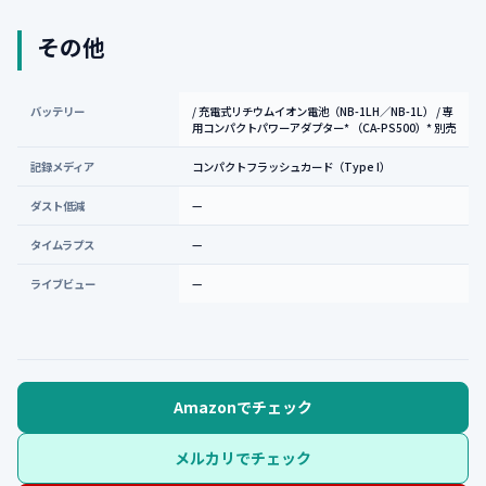
その他
バッテリー
/ 充電式リチウムイオン電池（NB-1LH／NB-1L） / 専
用コンパクトパワーアダプター* （CA-PS500）* 別売
記録メディア
コンパクトフラッシュカード（Type I）
ダスト低減
—
タイムラプス
—
ライブビュー
—
Amazonでチェック
メルカリでチェック