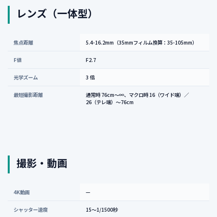
レンズ（一体型）
焦点距離
5.4-16.2mm（35mmフィルム換算：35-105mm）
F値
F2.7
光学ズーム
3 倍
最短撮影距離
通常時 76cm～∞、マクロ時 16（ワイド端）／
26（テレ端）～76cm
撮影・動画
4K動画
—
シャッター速度
15～1/1500秒