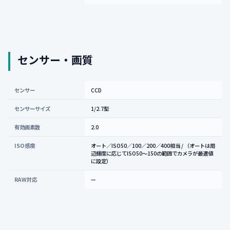
センサー・画質
センサー
CCD
センサーサイズ
1/2.7型
有効画素数
2.0
ISO感度
オート／ISO50／100／200／400相当 / （オートは周
辺輝度に応じてISO50～150の範囲でカメラが最適値
に設定）
RAW対応
—