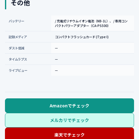
その他
バッテリー
/ 充電式リチウムイオン電池（NB-1L）、 / 専用コン
パクトパワーアダプター（CA-PS500）
記録メディア
コンパクトフラッシュカード (Type I)
ダスト低減
—
タイムラプス
—
ライブビュー
—
Amazonでチェック
メルカリでチェック
楽天でチェック