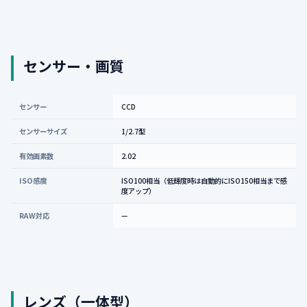
センサー・画質
センサー
CCD
センサーサイズ
1/2.7型
有効画素数
2.02
ISO感度
ISO100相当（低輝度時は自動的にISO150相当まで感
度アップ）
RAW対応
—
レンズ（一体型）