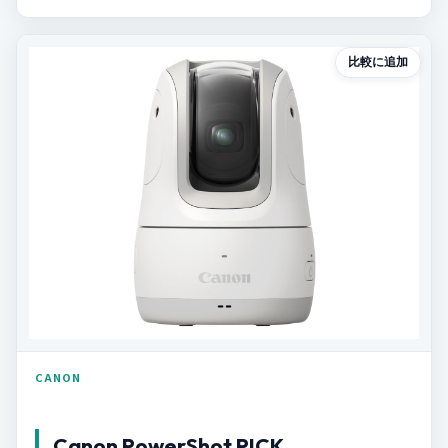
比較に追加
CANON
Canon PowerShot PICK