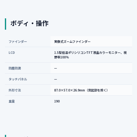
ボディ・操作
ファインダー
実像式ズームファインダー
LCD
1.5型低温ポリシリコンTFT液晶カラーモニター、視
野率100％
防塵防滴
—
タッチパネル
—
外形寸法
87.0×57.0×26.9mm（突起部を除く）
重量
190