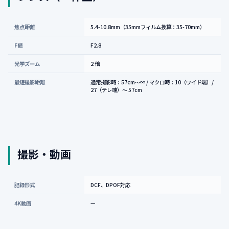
焦点距離
5.4-10.8mm（35mmフィルム換算：35-70mm）
F値
F2.8
光学ズーム
2 倍
最短撮影距離
通常撮影時：57cm～∞ / マクロ時：10（ワイド端）/
27（テレ端）～ 57cm
撮影・動画
記録形式
DCF、DPOF対応
4K動画
—