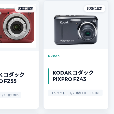
比較に追加
比較に追加
KODAK
KODAK コダック
K コダック
PIXPRO FZ43
O FZ55
コンパクト
1/2.3型CCD
16.1MP
1/2.3型CMOS