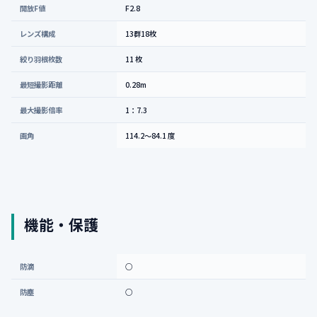
開放F値
F2.8
レンズ構成
13群18枚
絞り羽根枚数
11 枚
最短撮影距離
0.28m
最大撮影倍率
1：7.3
画角
114.2～84.1 度
機能・保護
防滴
○
防塵
○