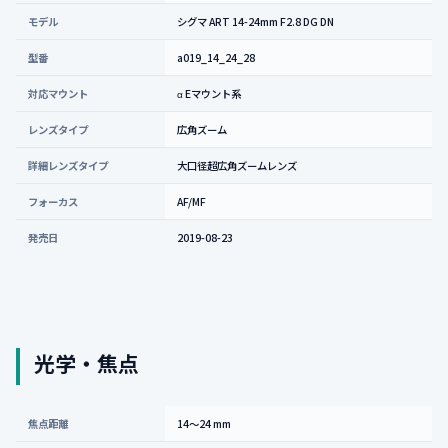
モデル
シグマ ART 14-24mm F2.8 DG DN
型番
a019_14_24_28
対応マウント
α Eマウント系
レンズタイプ
広角ズーム
詳細レンズタイプ
大口径超広角ズームレンズ
フォーカス
AF/MF
発売日
2019-08-23
光学・焦点
焦点距離
14～24 mm