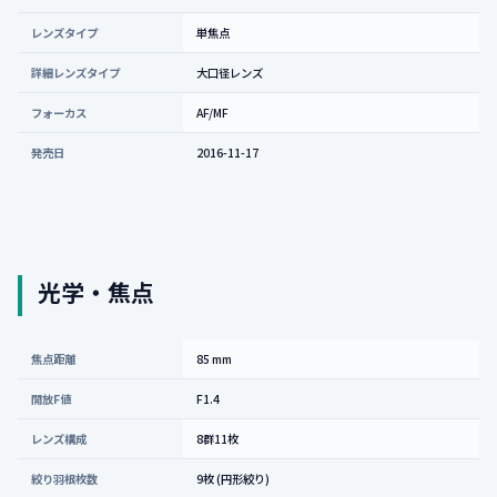
レンズタイプ
単焦点
詳細レンズタイプ
大口径レンズ
フォーカス
AF/MF
発売日
2016-11-17
光学・焦点
焦点距離
85 mm
開放F値
F1.4
レンズ構成
8群11枚
絞り羽根枚数
9枚 (円形絞り)