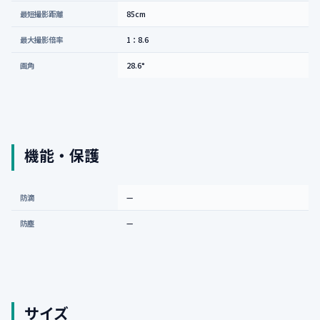
最短撮影距離
85cm
最大撮影倍率
1：8.6
画角
28.6°
機能・保護
防滴
—
防塵
—
サイズ