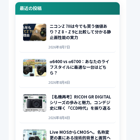
最近の投稿
ニコンZ 7IIは今でも買う価値あ
り？Z 8・Z 9と比較して分かる静
止画性能の実力
2026年8月7日
α6400 vs α6700：あなたのライ
フスタイルに最適な一台はどち
ら？
2026年8月4日
【名機再考】RICOH GR DIGITAL
シリーズの歩みと魅力。コンデジ
史に輝く「CCD時代」を振り返る
2026年8月4日
Live MOSからCMOSへ。名称変
更の裏にある技術的背景と画質へ