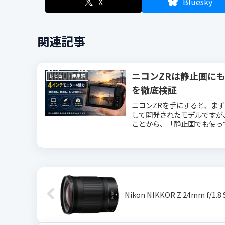
X
Bluesky
関連記事
ニコンZRは静止画に
レビュー・使用感
を徹底検証
ニコンZRを手にすると、ま
して開発されたモデルですが、
ことから、「静止画でも使って
Nikon NIKKOR Z 24mm f/1.8 