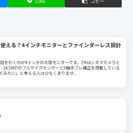
LINE
コピー
も使える？4インチモニターとファインダーレス設計
ず目を引くのが4インチの大型モニターです。ZRはシネマカメラと
24.5MPのフルサイズセンサーと5軸手ブレ補正を搭載している
みたい」と考える人は少なくありませ...
S