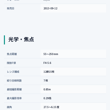
発売日
2013-09-12
光学・焦点
焦点距離
55～250 mm
開放F値
F4-5.6
レンズ構成
12群15枚
絞り羽根枚数
7 枚
最短撮影距離
0.85m
最大撮影倍率
0.29倍
画角
27.5～6.15 度