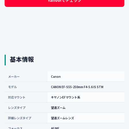
Yahoo!でチェック
基本情報
メーカー
Canon
モデル
CANON EF-S55-250mm F4-5.6 IS STM
対応マウント
キヤノンEFマウント系
レンズタイプ
望遠ズーム
詳細レンズタイプ
望遠ズームレンズ
フォーカス
AF/MF