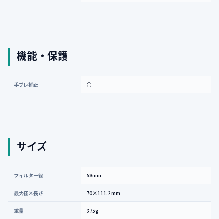
機能・保護
手ブレ補正
○
サイズ
フィルター径
58mm
最大径×長さ
70×111.2 mm
重量
375g