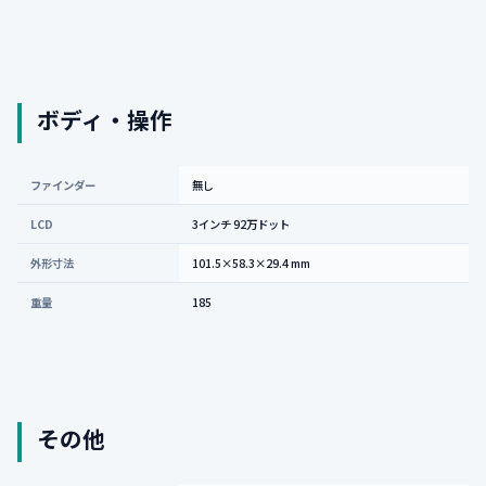
ボディ・操作
ファインダー
無し
LCD
3インチ 92万ドット
外形寸法
101.5×58.3×29.4 mm
重量
185
その他