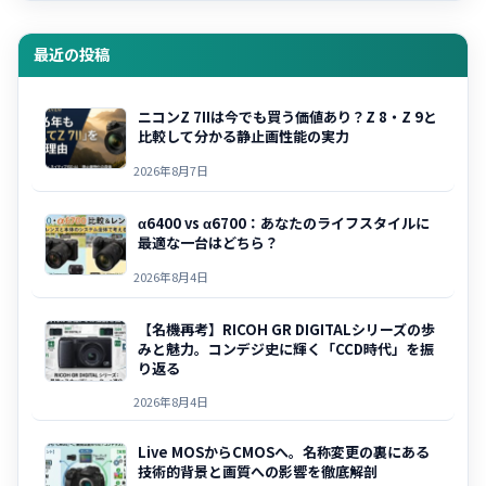
最近の投稿
ニコンZ 7IIは今でも買う価値あり？Z 8・Z 9と
比較して分かる静止画性能の実力
2026年8月7日
α6400 vs α6700：あなたのライフスタイルに
最適な一台はどちら？
2026年8月4日
【名機再考】RICOH GR DIGITALシリーズの歩
みと魅力。コンデジ史に輝く「CCD時代」を振
り返る
2026年8月4日
Live MOSからCMOSへ。名称変更の裏にある
技術的背景と画質への影響を徹底解剖