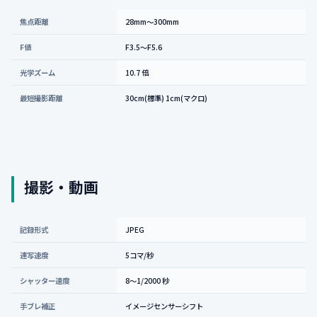
焦点距離
28mm〜300mm
F値
F3.5〜F5.6
光学ズーム
10.7 倍
最短撮影距離
30cm(標準) 1cm(マクロ)
撮影・動画
記録形式
JPEG
連写速度
5コマ/秒
シャッター速度
8〜1/2000 秒
手ブレ補正
イメージセンサーシフト