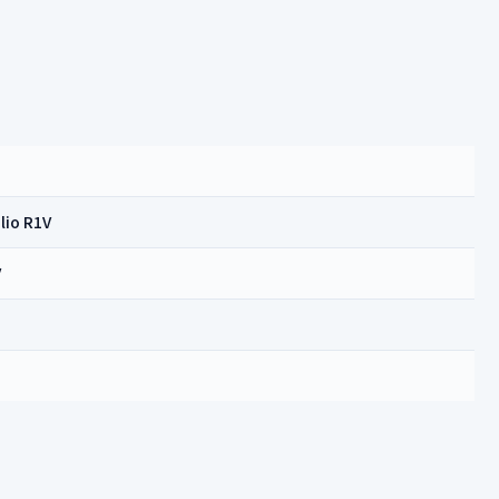
io R1V
V