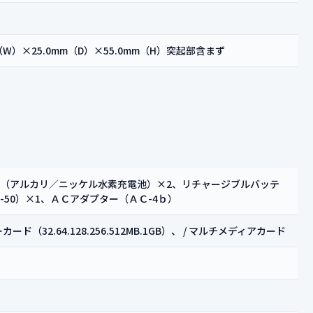
m（W）×25.0mm（D）×55.0mm（H）突起部含まず
（アルカリ／ニッケル水素充電池）×2、リチャージブルバッテ
-50）×1、ＡＣアダプター（ＡＣ-4ｂ）
ード（32.64.128.256.512MB.1GB）、 / マルチメディアカード