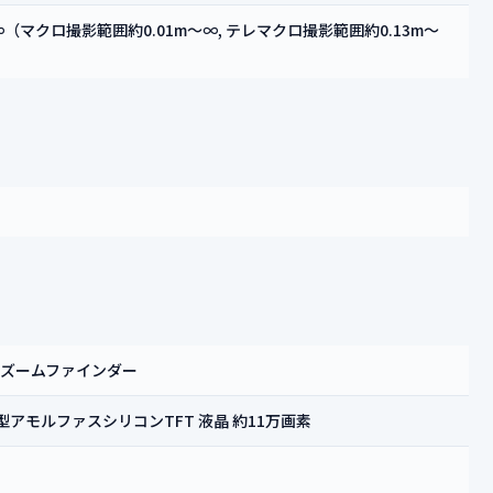
∞（マクロ撮影範囲約0.01m～∞, テレマクロ撮影範囲約0.13m～
ズームファインダー
過型アモルファスシリコンTFT 液晶 約11万画素