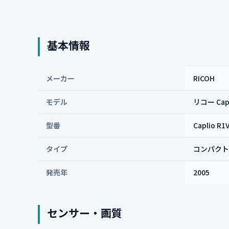
基本情報
メーカー
RICOH
モデル
リコー Capl
型番
Caplio R1
タイプ
コンパクト
発売年
2005
センサー・画質