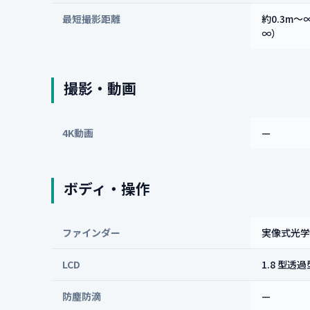
最短撮影距離
約0.3m～
∞）
撮影・動画
4K動画
—
ボディ・操作
ファインダー
実像式光学
LCD
1.8 型透
防塵防滴
—