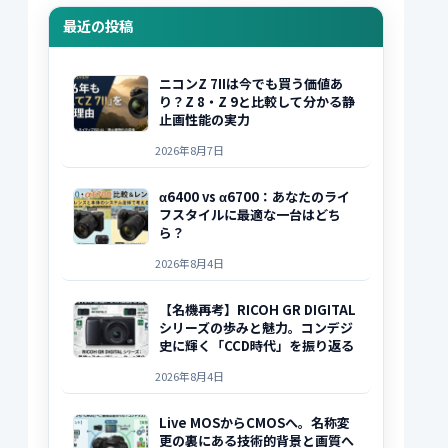
最近の投稿
ニコンZ 7IIは今でも買う価値あ
り？Z 8・Z 9と比較して分かる静
止画性能の実力
2026年8月7日
α6400 vs α6700：あなたのライ
フスタイルに最適な一台はどち
ら？
2026年8月4日
【名機再考】RICOH GR DIGITAL
シリーズの歩みと魅力。コンデジ
史に輝く「CCD時代」を振り返る
2026年8月4日
Live MOSからCMOSへ。名称変
更の裏にある技術的背景と画質へ