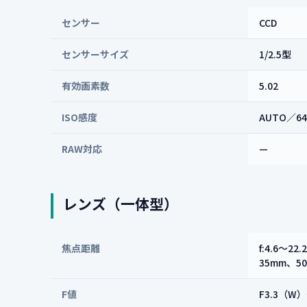
センサー
CCD
センサーサイズ
1/2.5型
有効画素数
5.02
ISO感度
AUTO／64
RAW対応
—
レンズ（一体型）
焦点距離
f:4.6～
35mm、5
F値
F3.3（W