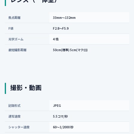
焦点距離
33mm〜132mm
F値
F2.8〜F5.9
光学ズーム
4 倍
最短撮影距離
50cm(標準) 5cm(マクロ)
撮影・動画
記録形式
JPEG
連写速度
5.5コマ/秒
シャッター速度
60〜1/2000 秒