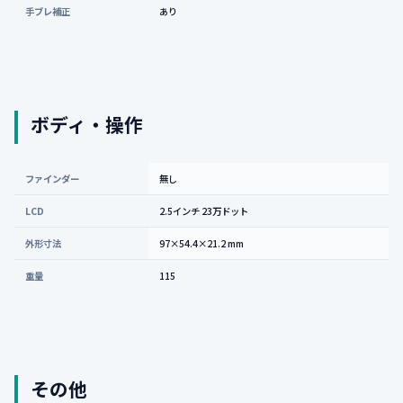
手ブレ補正
あり
ボディ・操作
ファインダー
無し
LCD
2.5インチ 23万ドット
外形寸法
97×54.4×21.2 mm
重量
115
その他