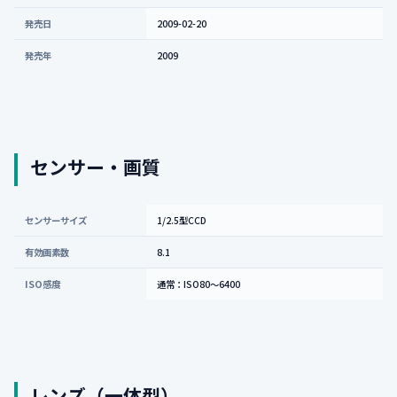
発売日
2009-02-20
発売年
2009
センサー・画質
センサーサイズ
1/2.5型CCD
有効画素数
8.1
ISO感度
通常：ISO80〜6400
レンズ（一体型）