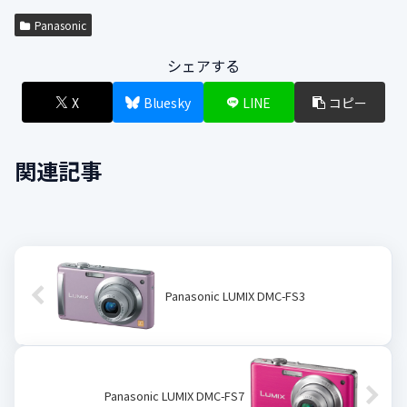
Panasonic
シェアする
X
Bluesky
LINE
コピー
関連記事
Panasonic LUMIX DMC-FS3
Panasonic LUMIX DMC-FS7