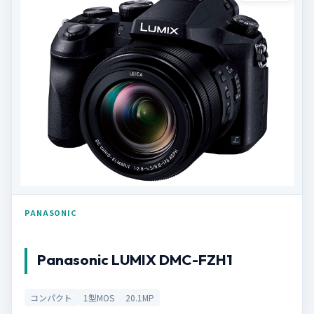
PANASONIC
Panasonic LUMIX DMC-FZH1
コンパクト
1型MOS
20.1MP