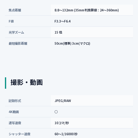
焦点距離
8.8〜132mm (35mm判換算値：24〜360mm)
F値
F3.3〜F6.4
光学ズーム
15 倍
最短撮影距離
50cm(標準) 3cm(マクロ)
撮影・動画
記録形式
JPEG/RAW
4K動画
○
連写速度
10コマ/秒
シャッター速度
60〜1/16000 秒