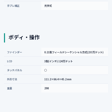
手ブレ補正
光学式
ボディ・操作
ファインダー
0.21型フィールドシーケンシャル方式(233万ドット)
LCD
3型(インチ) 124万ドット
タッチパネル
○
外形寸法
111.2×66.4×45.2 mm
重量
298