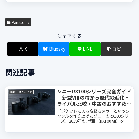
Panasonic
シェアする
X
Bluesky
LINE
コピー
関連記事
ソニーRX100シリーズ完全ガイド
比較・購入ガイド
｜新型VIIIの噂から歴代の進化・
ライバル比較・中古のおすすめま
で
「ポケットに入る高級カメラ」というジ
ャンルを作り上げたソニーのRX100シリ
ーズ。2019年の7代目（RX100 VII）を最
後に後継機が途絶えていましたが、ここ
へ来て「新型が出るのではないか」とい
う噂がカメラ界隈を賑わせています。こ