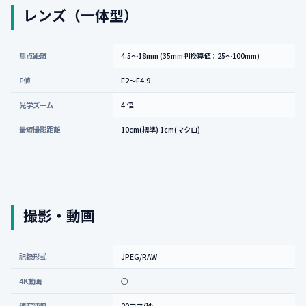
レンズ（一体型）
焦点距離
4.5〜18mm (35mm判換算値：25〜100mm)
F値
F2〜F4.9
光学ズーム
4 倍
最短撮影距離
10cm(標準) 1cm(マクロ)
撮影・動画
記録形式
JPEG/RAW
4K動画
○
連写速度
20コマ/秒