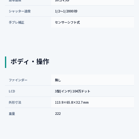
シャッター速度
1/2〜1/2000 秒
手ブレ補正
センサーシフト式
ボディ・操作
ファインダー
無し
LCD
3型(インチ) 104万ドット
外形寸法
113.9×65.8×32.7 mm
重量
222