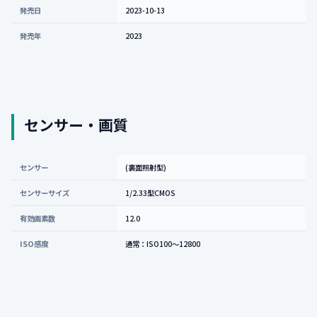
発売日
2023-10-13
発売年
2023
センサー・画質
センサー
(裏面照射型)
センサーサイズ
1/2.33型CMOS
有効画素数
12.0
ISO感度
通常：ISO100〜12800