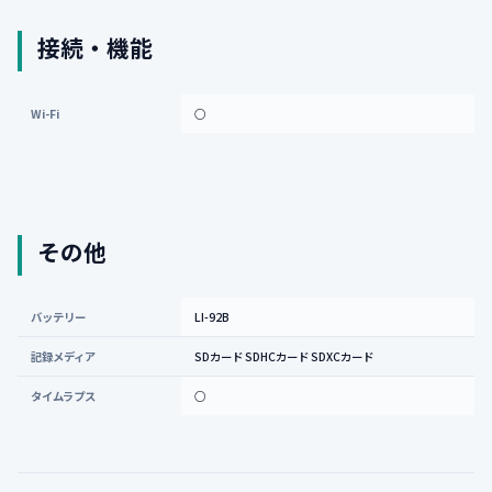
接続・機能
Wi-Fi
○
その他
バッテリー
LI-92B
記録メディア
SDカード SDHCカード SDXCカード
タイムラプス
○