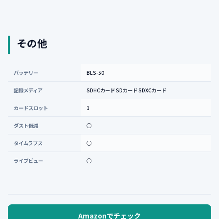
その他
バッテリー
BLS-50
記録メディア
SDHCカード SDカード SDXCカード
カードスロット
1
ダスト低減
○
タイムラプス
○
ライブビュー
○
Amazonでチェック