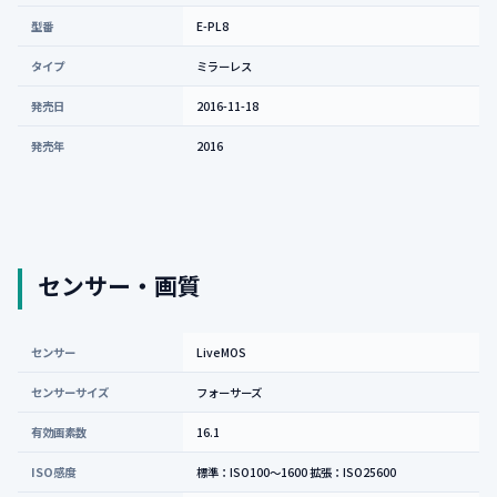
型番
E-PL8
タイプ
ミラーレス
発売日
2016-11-18
発売年
2016
センサー・画質
センサー
LiveMOS
センサーサイズ
フォーサーズ
有効画素数
16.1
ISO感度
標準：ISO100～1600 拡張：ISO25600