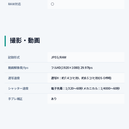
RAW対応
○
撮影・動画
記録形式
JPEG/RAW
動画解像度/fps
フルHD(1920×1080) 29.97fps
連写速度
連写H：約7.4コマ/秒、約8.5コマ/秒(IS Off時)
シャッター速度
電子先幕：1/320～60秒 メカニカル：1/4000～60秒
手ブレ補正
あり