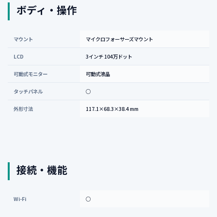
ボディ・操作
マウント
マイクロフォーサーズマウント
LCD
3インチ 104万ドット
可動式モニター
可動式液晶
タッチパネル
○
外形寸法
117.1×68.3×38.4 mm
接続・機能
Wi-Fi
○