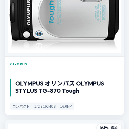
OLYMPUS
OLYMPUS オリンパス OLYMPUS
STYLUS TG-870 Tough
コンパクト
1/2.3型CMOS
16.0MP
比較に追加