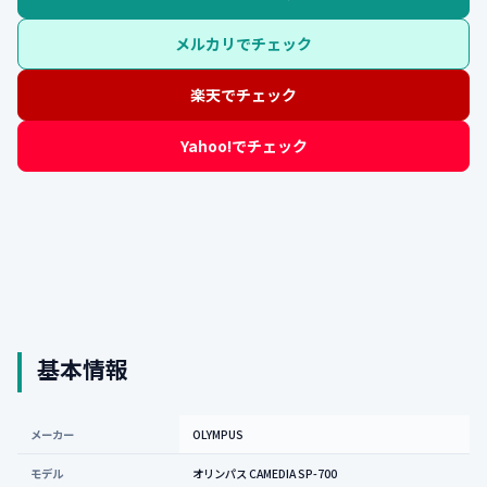
メルカリでチェック
楽天でチェック
Yahoo!でチェック
基本情報
メーカー
OLYMPUS
モデル
オリンパス CAMEDIA SP-700