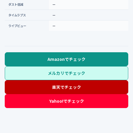
ダスト低減
—
タイムラプス
—
ライブビュー
—
Amazonでチェック
メルカリでチェック
楽天でチェック
Yahoo!でチェック