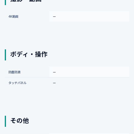
4K動画
—
ボディ・操作
防塵防滴
—
タッチパネル
—
その他