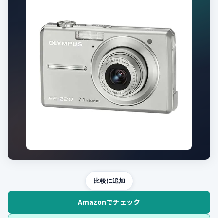
比較に追加
Amazonでチェック