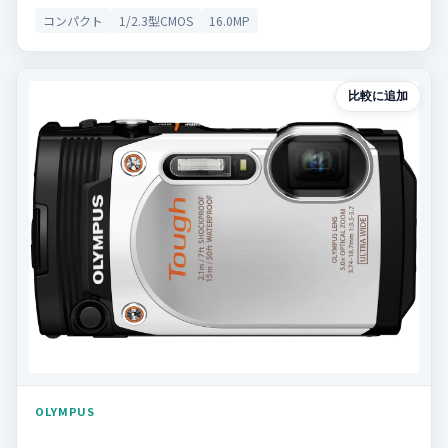
コンパクト
1/2.3型CMOS
16.0MP
比較に追加
OLYMPUS