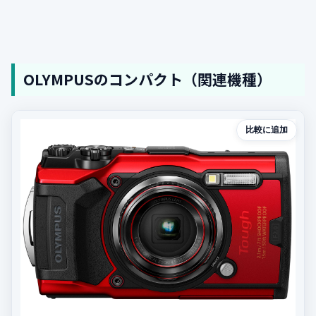
OLYMPUSのコンパクト（関連機種）
比較に追加