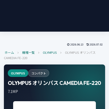
2026.06.13
2026.07.02
ホーム
機種一覧
OLYMPUS
OLYMPUS オリンパス
CAMEDIA FE-220
OLYMPUS
コンパクト
OLYMPUS オリンパス CAMEDIA FE-220
7.1MP