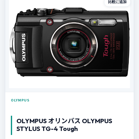
比較に追加
OLYMPUS
OLYMPUS オリンパス OLYMPUS
STYLUS TG-4 Tough