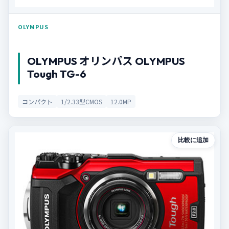
OLYMPUS
OLYMPUS オリンパス OLYMPUS
Tough TG-6
コンパクト
1/2.33型CMOS
12.0MP
比較に追加