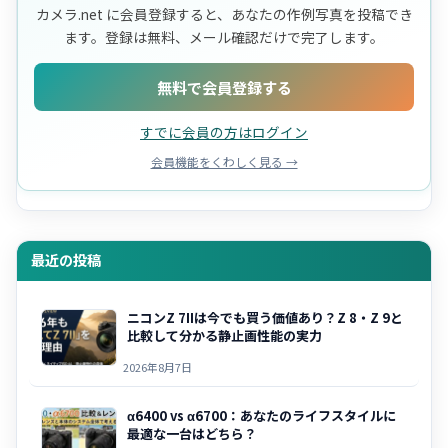
カメラ.net に会員登録すると、あなたの作例写真を投稿でき
ます。登録は無料、メール確認だけで完了します。
無料で会員登録する
すでに会員の方はログイン
会員機能をくわしく見る →
最近の投稿
ニコンZ 7IIは今でも買う価値あり？Z 8・Z 9と
比較して分かる静止画性能の実力
2026年8月7日
α6400 vs α6700：あなたのライフスタイルに
最適な一台はどちら？