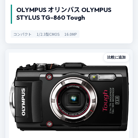
OLYMPUS オリンパス OLYMPUS
STYLUS TG-860 Tough
コンパクト
1/2.3型CMOS
16.0MP
比較に追加