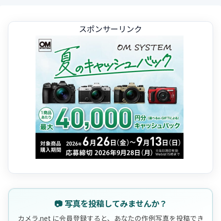
スポンサーリンク
📷 写真を投稿してみませんか？
カメラ.net に会員登録すると、あなたの作例写真を投稿でき