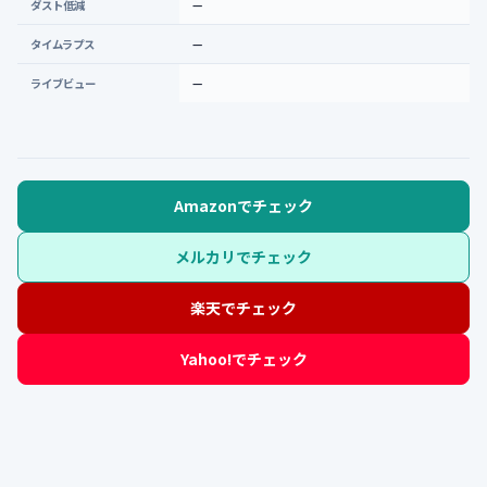
ダスト低減
—
タイムラプス
—
ライブビュー
—
Amazonでチェック
メルカリでチェック
楽天でチェック
Yahoo!でチェック