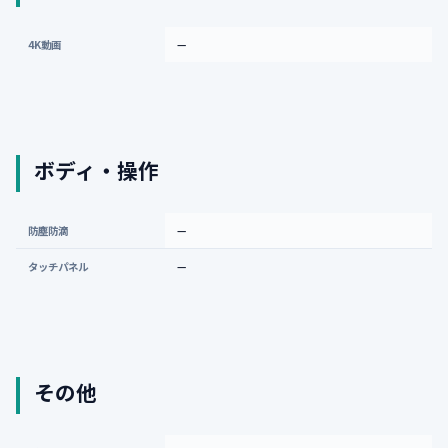
4K動画
—
ボディ・操作
防塵防滴
—
タッチパネル
—
その他