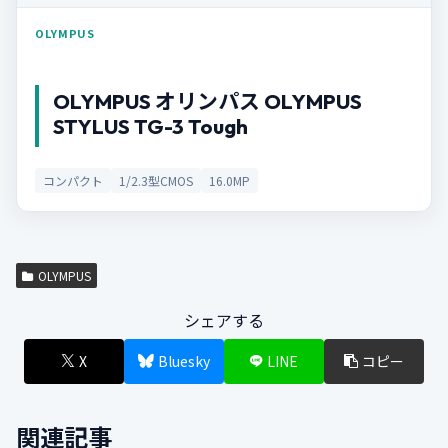
OLYMPUS
OLYMPUS オリンパス OLYMPUS
STYLUS TG-3 Tough
コンパクト
1/2.3型CMOS
16.0MP
OLYMPUS
シェアする
X
Bluesky
LINE
コピー
関連記事