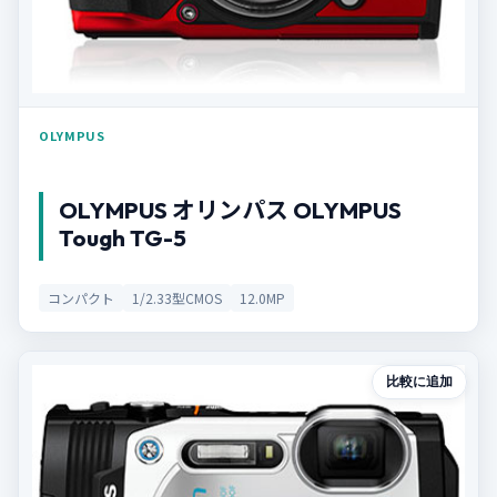
OLYMPUS
OLYMPUS オリンパス OLYMPUS
Tough TG-5
コンパクト
1/2.33型CMOS
12.0MP
比較に追加