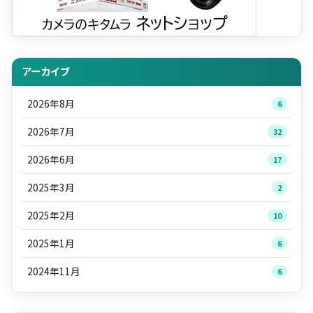
アーカイブ
2026年8月
6
2026年7月
32
2026年6月
17
2025年3月
2
2025年2月
10
2025年1月
6
2024年11月
6