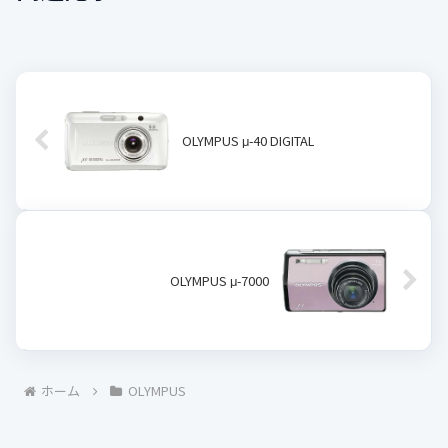
OLYMPUS μ-40 DIGITAL
OLYMPUS μ-7000
ホーム
OLYMPUS