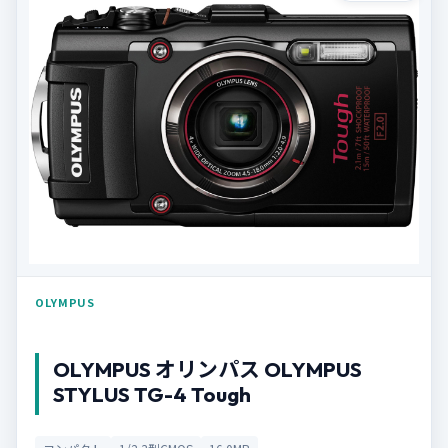
OLYMPUS
OLYMPUS オリンパス OLYMPUS
STYLUS TG-4 Tough