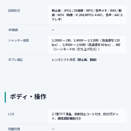
記録形式
静止画：JPEG / 3D画像：MPO / 音声メモ：WAV / 動
画：MOV（映像：H.264/MPEG-4 AVC、音声：AACス
テレオ）
4K動画
—
シャッター速度
1/2000 ～ 1秒、1/4000 ～ 1/120秒（ 高速連写 120
fps）、1/4000 ～ 1/60秒（高速連写 60 fps）、4秒
（シーンモードの［打ち上げ花火］）
手ブレ補正
レンズシフト方式（静止画、動画）
ボディ・操作
LCD
2.7型TFT液晶、反射防止コート付き、約23万ドッ
ト、輝度調節機能付き
防塵防滴
—