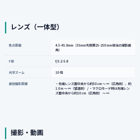
レンズ（一体型）
焦点距離
4.5-45.0mm（35mm判換算25-250 mm相当の撮影画
角）
F値
f/3.2-5.8
光学ズーム
10 倍
最短撮影距離
・先端レンズ面中央から約50 cm ～ ∞（広角側）、約
1.0 m ～ ∞（望遠側） / ・マクロモード時は先端レン
ズ面中央から約10 cm（広角側） ～ ∞
撮影・動画