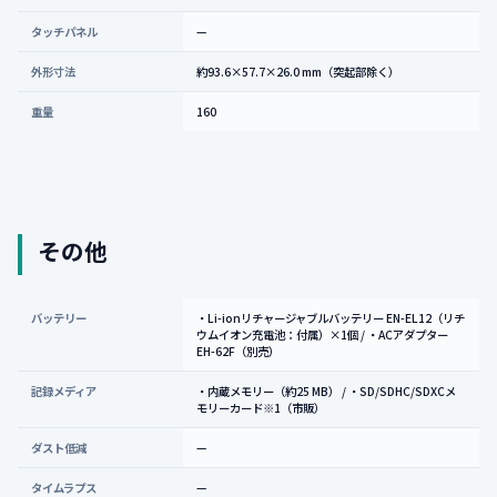
タッチパネル
—
外形寸法
約93.6×57.7×26.0 mm（突起部除く）
重量
160
その他
バッテリー
・Li-ionリチャージャブルバッテリー EN-EL12（リチ
ウムイオン充電池：付属）×1個 / ・ACアダプター
EH-62F（別売）
記録メディア
・内蔵メモリー（約25 MB） / ・SD/SDHC/SDXCメ
モリーカード※1（市販）
ダスト低減
—
タイムラプス
—