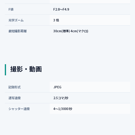
F値
F2.8〜F4.9
光学ズーム
3 倍
最短撮影距離
30cm(標準) 4cm(マクロ)
撮影・動画
記録形式
JPEG
連写速度
2.5コマ/秒
シャッター速度
4〜1/3000 秒