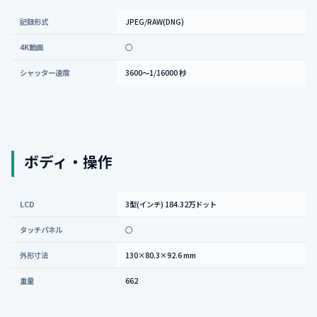
記録形式
JPEG/RAW(DNG)
4K動画
○
シャッター速度
3600～1/16000 秒
ボディ・操作
LCD
3型(インチ) 184.32万ドット
タッチパネル
○
外形寸法
130×80.3×92.6 mm
重量
662