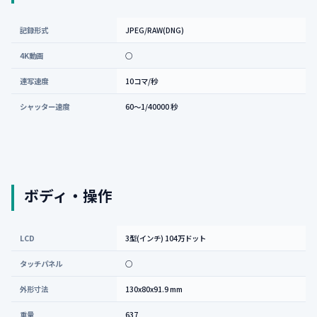
記録形式
JPEG/RAW(DNG)
4K動画
○
連写速度
10コマ/秒
シャッター速度
60～1/40000 秒
ボディ・操作
LCD
3型(インチ) 104万ドット
タッチパネル
○
外形寸法
130x80x91.9 mm
重量
637