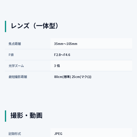
レンズ（一体型）
焦点距離
35mm〜105mm
F値
F2.8〜F4.6
光学ズーム
3 倍
最短撮影距離
80cm(標準) 25cm(マクロ)
撮影・動画
記録形式
JPEG