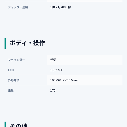
シャッター速度
1/8〜1/2000 秒
ボディ・操作
ファインダー
光学
LCD
1.5インチ
外形寸法
100×61.5×30.5 mm
重量
170
その他