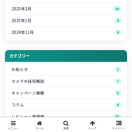
2025年2月
10
2025年1月
6
2024年11月
6
カテゴリー
お知らせ
1
カメラの技術解説
7
キャンペーン情報
5
コラム
8
レビュー・使用感
18
レンズ
9
メニュー
ホーム
検索
トップ
サイドバー