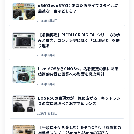
α6400 vs α6700：あなたのライフスタイルに
最適な一台はどちら？
2026年8月4日
【名機再考】RICOH GR DIGITALシリーズの歩
みと魅力。コンデジ史に輝く「CCD時代」を振
り返る
2026年8月4日
Live MOSからCMOSへ。名称変更の裏にある
技術的背景と画質への影響を徹底解剖
2026年8月4日
EOS R50の表現力が一気に広がる！キットレン
ズの次に選ぶべきおすすめレンズ
2026年8月3日
【手頃にボケを楽しむ】E-P7に合わせる最初の
単焦点レンズ！25mmと45mmの選び方