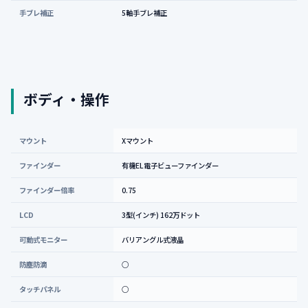
手ブレ補正
5軸手ブレ補正
ボディ・操作
マウント
Xマウント
ファインダー
有機EL電子ビューファインダー
ファインダー倍率
0.75
LCD
3型(インチ) 162万ドット
可動式モニター
バリアングル式液晶
防塵防滴
○
タッチパネル
○