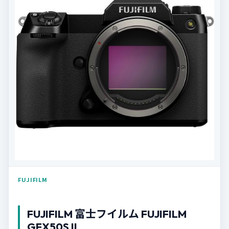
FUJIFILM
FUJIFILM 富士フイルム FUJIFILM
GFX50S II