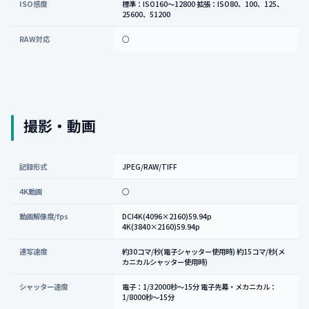
ISO感度
標準：ISO160～12800 拡張：ISO80、100、125、
25600、51200
RAW対応
○
撮影・動画
記録形式
JPEG/RAW/TIFF
4K動画
○
動画解像度/fps
DCI4K(4096×2160)59.94p
4K(3840×2160)59.94p
連写速度
約30コマ/秒(電子シャッター使用時) 約15コマ/秒(メ
カニカルシャッター使用時)
シャッター速度
電子：1/32000秒～15分 電子先幕・メカニカル：
1/8000秒～15分