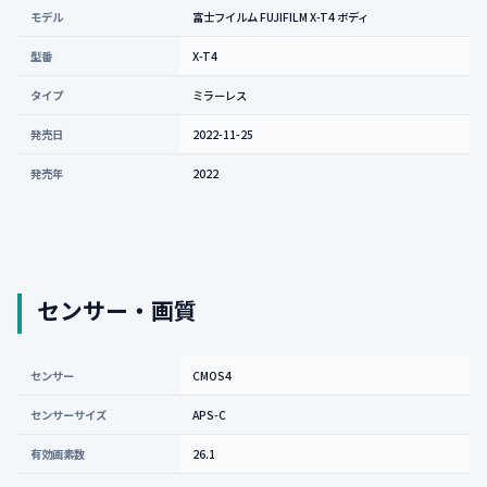
モデル
富士フイルム FUJIFILM X-T4 ボディ
型番
X-T4
タイプ
ミラーレス
発売日
2022-11-25
発売年
2022
センサー・画質
センサー
CMOS4
センサーサイズ
APS-C
有効画素数
26.1