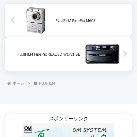
FUJIFILM FinePix M603
FUJIFILM FinePix REAL 3D W1/V1 SET
ホーム
FUJIFILM
スポンサーリンク