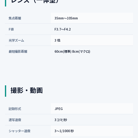
焦点距離
35mm〜105mm
F値
F3.7〜F4.2
光学ズーム
3 倍
最短撮影距離
60cm(標準) 8cm(マクロ)
撮影・動画
記録形式
JPEG
連写速度
3コマ/秒
シャッター速度
3〜1/1000 秒