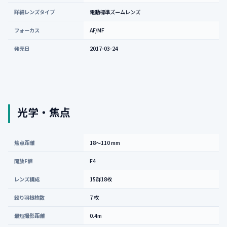
詳細レンズタイプ
電動標準ズームレンズ
フォーカス
AF/MF
発売日
2017-03-24
光学・焦点
焦点距離
18〜110 mm
開放F値
F4
レンズ構成
15群18枚
絞り羽根枚数
7 枚
最短撮影距離
0.4m