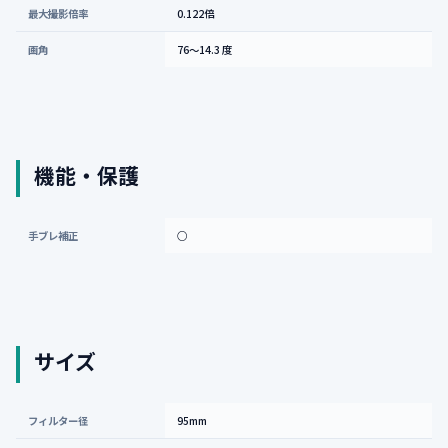
最大撮影倍率
0.122倍
画角
76〜14.3 度
機能・保護
手ブレ補正
○
サイズ
フィルター径
95mm