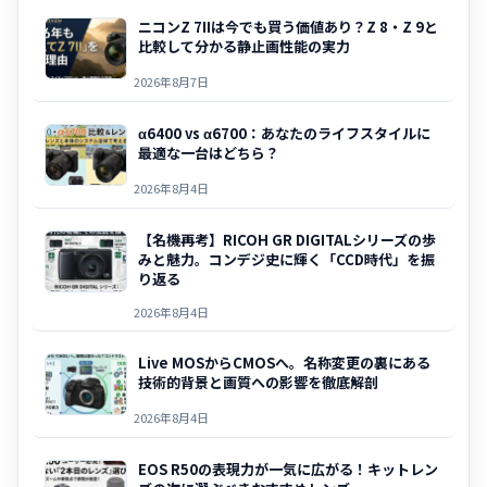
ニコンZ 7IIは今でも買う価値あり？Z 8・Z 9と
比較して分かる静止画性能の実力
2026年8月7日
α6400 vs α6700：あなたのライフスタイルに
最適な一台はどちら？
2026年8月4日
【名機再考】RICOH GR DIGITALシリーズの歩
みと魅力。コンデジ史に輝く「CCD時代」を振
り返る
2026年8月4日
Live MOSからCMOSへ。名称変更の裏にある
技術的背景と画質への影響を徹底解剖
2026年8月4日
EOS R50の表現力が一気に広がる！キットレン