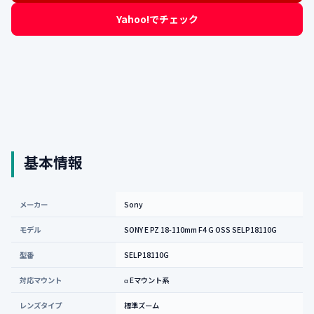
Yahoo!でチェック
基本情報
メーカー
Sony
モデル
SONY E PZ 18-110mm F4 G OSS SELP18110G
型番
SELP18110G
対応マウント
α Eマウント系
レンズタイプ
標準ズーム