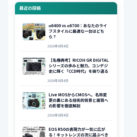
最近の投稿
α6400 vs α6700：あなたのライ
フスタイルに最適な一台はどち
ら？
2026年8月4日
【名機再考】RICOH GR DIGITAL
シリーズの歩みと魅力。コンデジ
史に輝く「CCD時代」を振り返る
2026年8月4日
Live MOSからCMOSへ。名称変
更の裏にある技術的背景と画質へ
の影響を徹底解剖
2026年8月4日
EOS R50の表現力が一気に広が
る！キットレンズの次に選ぶべき