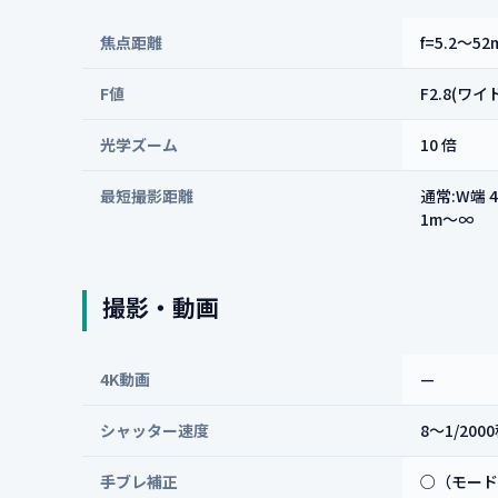
焦点距離
f=5.2～
F値
F2.8(ワ
光学ズーム
10 倍
最短撮影距離
通常:W端 
1m～∞
撮影・動画
4K動画
—
シャッター速度
8～1/20
手ブレ補正
○（モード