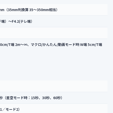
52mm（35mm判換算 35～350mm相当）
イド端）～F4.2(テレ端）
40cm/T端 2m～∞、マクロ/かんたん/動画モード時:W端 5cm/T端
00秒（星空モード時：15秒、30秒、60秒）
1／モード2）