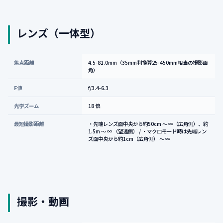
レンズ（一体型）
焦点距離
4.5-81.0mm（35mm判換算25-450mm相当の撮影画
角）
F値
f/3.4-6.3
光学ズーム
18 倍
最短撮影距離
・先端レンズ面中央から約50cm ～ ∞（広角側）、約
1.5m ～ ∞ （望遠側） / ・マクロモード時は先端レン
ズ面中央から約1cm（広角側） ～ ∞
撮影・動画