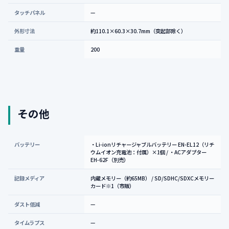
タッチパネル
—
外形寸法
約110.1×60.3×30.7mm（突起部除く）
重量
200
その他
バッテリー
・Li-ionリチャージャブルバッテリー EN-EL12（リチ
ウムイオン充電池：付属）×1個 / ・ACアダプター
EH-62F（別売）
記録メディア
内蔵メモリー（約65MB） / SD/SDHC/SDXCメモリー
カード※1（市販）
ダスト低減
—
タイムラプス
—