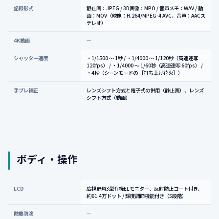
記録形式
静止画：JPEG / 3D画像：MPO / 音声メモ：WAV / 動
画：MOV（映像：H.264/MPEG-4 AVC、音声：AACス
テレオ）
4K動画
—
シャッター速度
・1/1500 ～ 1秒 / ・1/4000 ～ 1/120秒（高速連写
120fps） / ・1/4000 ～ 1/60秒（高速連写 60fps） /
・4秒（シーンモードの ［打ち上げ花火］）
手ブレ補正
レンズシフト方式と電子式の併用（静止画）、レンズ
シフト方式（動画）
ボディ・操作
LCD
広視野角3型有機ELモニター、反射防止コート付き、
約61.4万ドット / 輝度調節機能付き（5段階）
防塵防滴
—