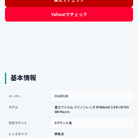
Yahoo!でチェック
基本情報
メーカー
FUJIFILM
モデル
富士フイルム フジノンレンズ XF80mmF2.8 R LM OIS
WR Macro
対応マウント
Xマウント系
レンズタイプ
単焦点