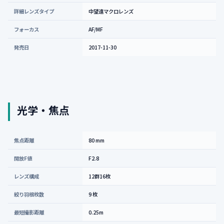
詳細レンズタイプ
中望遠マクロレンズ
フォーカス
AF/MF
発売日
2017-11-30
光学・焦点
焦点距離
80 mm
開放F値
F2.8
レンズ構成
12群16枚
絞り羽根枚数
9 枚
最短撮影距離
0.25m