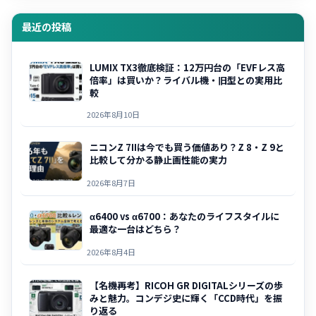
最近の投稿
LUMIX TX3徹底検証：12万円台の「EVFレス高
倍率」は買いか？ライバル機・旧型との実用比
較
2026年8月10日
ニコンZ 7IIは今でも買う価値あり？Z 8・Z 9と
比較して分かる静止画性能の実力
2026年8月7日
α6400 vs α6700：あなたのライフスタイルに
最適な一台はどちら？
2026年8月4日
【名機再考】RICOH GR DIGITALシリーズの歩
みと魅力。コンデジ史に輝く「CCD時代」を振
り返る