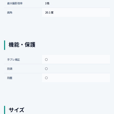
最大撮影倍率
1倍
画角
20.1 度
機能・保護
手ブレ補正
○
防滴
○
防塵
○
サイズ