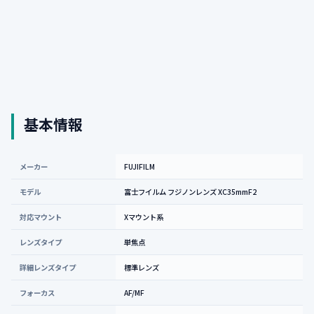
基本情報
メーカー
FUJIFILM
モデル
富士フイルム フジノンレンズ XC35mmF2
対応マウント
Xマウント系
レンズタイプ
単焦点
詳細レンズタイプ
標準レンズ
フォーカス
AF/MF