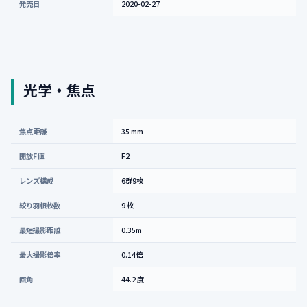
発売日
2020-02-27
光学・焦点
焦点距離
35 mm
開放F値
F2
レンズ構成
6群9枚
絞り羽根枚数
9 枚
最短撮影距離
0.35m
最大撮影倍率
0.14倍
画角
44.2 度