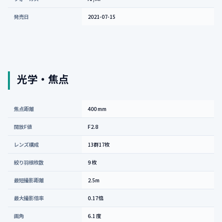
発売日
2021-07-15
光学・焦点
焦点距離
400 mm
開放F値
F2.8
レンズ構成
13群17枚
絞り羽根枚数
9 枚
最短撮影距離
2.5m
最大撮影倍率
0.17倍
画角
6.1 度