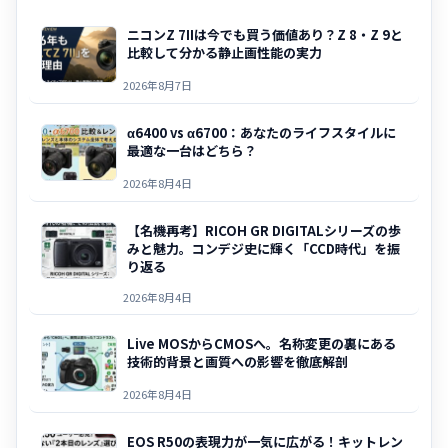
ニコンZ 7IIは今でも買う価値あり？Z 8・Z 9と
比較して分かる静止画性能の実力
2026年8月7日
α6400 vs α6700：あなたのライフスタイルに
最適な一台はどちら？
2026年8月4日
【名機再考】RICOH GR DIGITALシリーズの歩
みと魅力。コンデジ史に輝く「CCD時代」を振
り返る
2026年8月4日
Live MOSからCMOSへ。名称変更の裏にある
技術的背景と画質への影響を徹底解剖
2026年8月4日
EOS R50の表現力が一気に広がる！キットレン