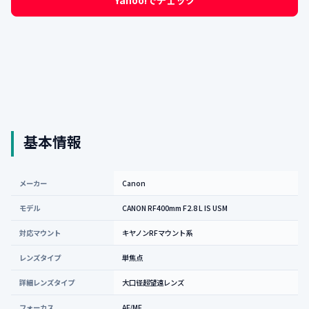
Yahoo!でチェック
基本情報
メーカー
Canon
モデル
CANON RF400mm F2.8 L IS USM
対応マウント
キヤノンRFマウント系
レンズタイプ
単焦点
詳細レンズタイプ
大口径超望遠レンズ
フォーカス
AF/MF