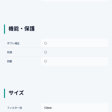
機能・保護
手ブレ補正
○
防滴
○
防塵
○
サイズ
フィルター径
52mm