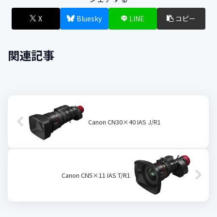
X
Bluesky
LINE
コピー
関連記事
Canon CN30×40 IAS J/R1
Canon CN5×11 IAS T/R1