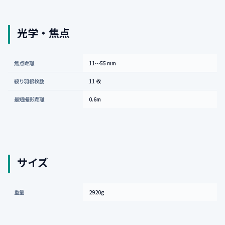
光学・焦点
焦点距離
11〜55 mm
絞り羽根枚数
11 枚
最短撮影距離
0.6m
サイズ
重量
2920g