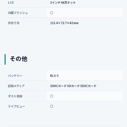
LCD
3インチ 46万ドット
内蔵フラッシュ
○
外形寸法
115.4×72.7×42 mm
その他
バッテリー
BLS-5
記録メディア
SDHCカード SDカード SDXCカード
ダスト低減
○
ライブビュー
○