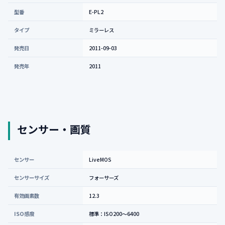
型番
E-PL2
タイプ
ミラーレス
発売日
2011-09-03
発売年
2011
センサー・画質
センサー
LiveMOS
センサーサイズ
フォーサーズ
有効画素数
12.3
ISO感度
標準：ISO200〜6400