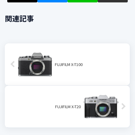
関連記事
FUJIFILM X-T100
FUJIFILM X-T20