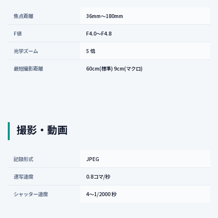
焦点距離
36mm～180mm
F値
F4.0～F4.8
光学ズーム
5 倍
最短撮影距離
60cm(標準) 9cm(マクロ)
撮影・動画
記録形式
JPEG
連写速度
0.8コマ/秒
シャッター速度
4～1/2000 秒