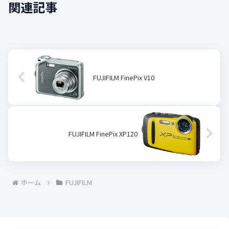
関連記事
FUJIFILM FinePix V10
FUJIFILM FinePix XP120
ホーム
FUJIFILM