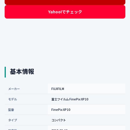
Yahoo!でチェック
基本情報
メーカー
FUJIFILM
モデル
富士フイルム FinePix XP10
型番
FinePix XP10
タイプ
コンパクト